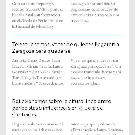
Con este fotorreportaje,
Letras y cierra también su
Jacobo García Ochoa pone el
etapa como colaborador de
broche final a su formación
Entremedios. Su trabajo nos
en el Grado de Periodismo de
traslada a...
la Facultad de Filosofía y
Te escuchamos. Voces de quienes llegaron a
Zaragoza para quedarse
Autoría: Denis Benito, Juan
Voces de quienes llegaron a
Huerta, Miriam Gavín, Laura
Zaragoza para quedarse”. Un
González y Ana Valle Edición:
espacio tranquilo, hecho para
Toñi Nogales Bienvenidos y
escuchar sin prisas y
bienvenidas a “Te escuchamos.
acercarnos a las...
Reflexionamos sobre la difusa línea entre
periodistas e influencers en «Fuera de
Contexto»
Llegan las últimas semanas del
nuestro propio podcast de
curso, pero los debates sobre
#Entremedios. Laura Jiménez,