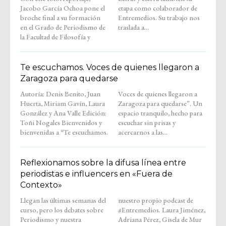
Jacobo García Ochoa pone el
etapa como colaborador de
broche final a su formación
Entremedios. Su trabajo nos
en el Grado de Periodismo de
traslada a...
la Facultad de Filosofía y
Te escuchamos. Voces de quienes llegaron a
Zaragoza para quedarse
Autoría: Denis Benito, Juan
Voces de quienes llegaron a
Huerta, Miriam Gavín, Laura
Zaragoza para quedarse”. Un
González y Ana Valle Edición:
espacio tranquilo, hecho para
Toñi Nogales Bienvenidos y
escuchar sin prisas y
bienvenidas a “Te escuchamos.
acercarnos a las...
Reflexionamos sobre la difusa línea entre
periodistas e influencers en «Fuera de
Contexto»
Llegan las últimas semanas del
nuestro propio podcast de
curso, pero los debates sobre
#Entremedios. Laura Jiménez,
Periodismo y nuestra
Adriana Pérez, Gisela de Mur