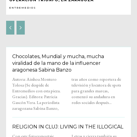
ENTREMEDIOS
Chocolates, Mundial y mucha, mucha
viralidad de la mano de la influencer
aragonesa Sabina Banzo
Autora: Ainhoa Montero
tras años como reportera de
Tolosa (Se despide de
televisión y locutora de spots
Entremedios con esta pieza.
para grandes marcas,
Gracias). Editora: Patricia
comenzó su andadura en
Gascón Vera. La periodista
redes sociales después...
zaragozana Sabina Banzo,
RELIGION IN CLUJ: LIVING IN THE ILLOGICAL
Con este fotorreportaje,
Letras y cierra también su