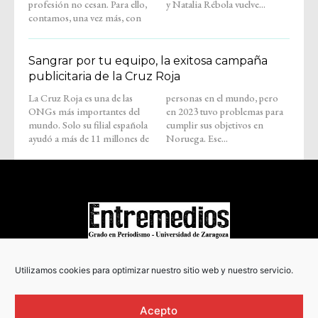
profesión no cesan. Para ello,
y Natalia Rébola vuelve...
contamos, una vez más, con
Sangrar por tu equipo, la exitosa campaña
publicitaria de la Cruz Roja
La Cruz Roja es una de las
personas en el mundo, pero
ONGs más importantes del
en 2023 tuvo problemas para
mundo. Solo su filial española
cumplir sus objetivos en
ayudó a más de 11 millones de
Noruega. Ese...
COPYRIGHT © 2022
Utilizamos cookies para optimizar nuestro sitio web y nuestro servicio.
Acepto