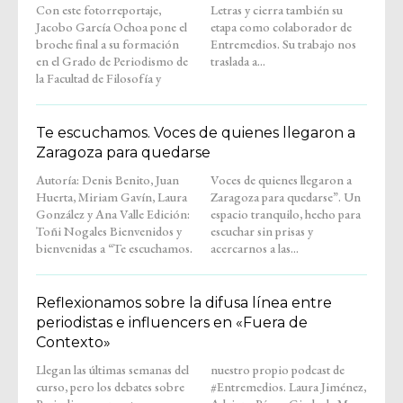
Con este fotorreportaje,
Letras y cierra también su
Jacobo García Ochoa pone el
etapa como colaborador de
broche final a su formación
Entremedios. Su trabajo nos
en el Grado de Periodismo de
traslada a...
la Facultad de Filosofía y
Te escuchamos. Voces de quienes llegaron a
Zaragoza para quedarse
Autoría: Denis Benito, Juan
Voces de quienes llegaron a
Huerta, Miriam Gavín, Laura
Zaragoza para quedarse”. Un
González y Ana Valle Edición:
espacio tranquilo, hecho para
Toñi Nogales Bienvenidos y
escuchar sin prisas y
bienvenidas a “Te escuchamos.
acercarnos a las...
Reflexionamos sobre la difusa línea entre
periodistas e influencers en «Fuera de
Contexto»
Llegan las últimas semanas del
nuestro propio podcast de
curso, pero los debates sobre
#Entremedios. Laura Jiménez,