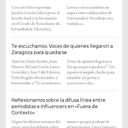
Con este fotorreportaje,
Letras y cierra también su
Jacobo García Ochoa pone el
etapa como colaborador de
broche final a su formación
Entremedios. Su trabajo nos
en el Grado de Periodismo de
traslada a...
la Facultad de Filosofía y
Te escuchamos. Voces de quienes llegaron a
Zaragoza para quedarse
Autoría: Denis Benito, Juan
Voces de quienes llegaron a
Huerta, Miriam Gavín, Laura
Zaragoza para quedarse”. Un
González y Ana Valle Edición:
espacio tranquilo, hecho para
Toñi Nogales Bienvenidos y
escuchar sin prisas y
bienvenidas a “Te escuchamos.
acercarnos a las...
Reflexionamos sobre la difusa línea entre
periodistas e influencers en «Fuera de
Contexto»
Llegan las últimas semanas del
nuestro propio podcast de
curso, pero los debates sobre
#Entremedios. Laura Jiménez,