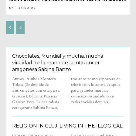
ENTREMEDIOS
Chocolates, Mundial y mucha, mucha
viralidad de la mano de la influencer
aragonesa Sabina Banzo
Autora: Ainhoa Montero
tras años como reportera de
Tolosa (Se despide de
televisión y locutora de spots
Entremedios con esta pieza.
para grandes marcas,
Gracias). Editora: Patricia
comenzó su andadura en
Gascón Vera. La periodista
redes sociales después...
zaragozana Sabina Banzo,
RELIGION IN CLUJ: LIVING IN THE ILLOGICAL
Con este fotorreportaje,
Letras y cierra también su