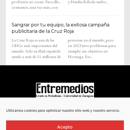
profesión no cesan. Para ello,
y Natalia Rébola vuelve...
contamos, una vez más, con
Sangrar por tu equipo, la exitosa campaña
publicitaria de la Cruz Roja
La Cruz Roja es una de las
personas en el mundo, pero
ONGs más importantes del
en 2023 tuvo problemas para
mundo. Solo su filial española
cumplir sus objetivos en
ayudó a más de 11 millones de
Noruega. Ese...
COPYRIGHT © 2022
Utilizamos cookies para optimizar nuestro sitio web y nuestro servicio.
Acepto