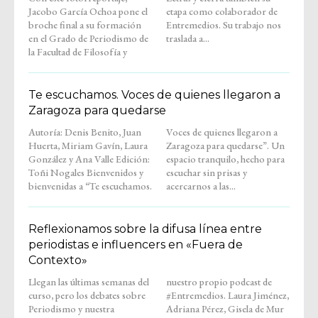
Jacobo García Ochoa pone el
etapa como colaborador de
broche final a su formación
Entremedios. Su trabajo nos
en el Grado de Periodismo de
traslada a...
la Facultad de Filosofía y
Te escuchamos. Voces de quienes llegaron a
Zaragoza para quedarse
Autoría: Denis Benito, Juan
Voces de quienes llegaron a
Huerta, Miriam Gavín, Laura
Zaragoza para quedarse”. Un
González y Ana Valle Edición:
espacio tranquilo, hecho para
Toñi Nogales Bienvenidos y
escuchar sin prisas y
bienvenidas a “Te escuchamos.
acercarnos a las...
Reflexionamos sobre la difusa línea entre
periodistas e influencers en «Fuera de
Contexto»
Llegan las últimas semanas del
nuestro propio podcast de
curso, pero los debates sobre
#Entremedios. Laura Jiménez,
Periodismo y nuestra
Adriana Pérez, Gisela de Mur