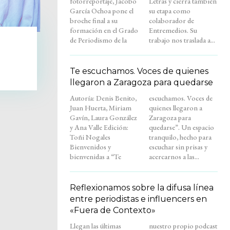
fotorreportaje, Jacobo
Letras y cierra también
García Ochoa pone el
su etapa como
broche final a su
colaborador de
formación en el Grado
Entremedios. Su
de Periodismo de la
trabajo nos traslada a...
Te escuchamos. Voces de quienes
llegaron a Zaragoza para quedarse
Autoría: Denis Benito,
escuchamos. Voces de
Juan Huerta, Miriam
quienes llegaron a
Gavín, Laura González
Zaragoza para
y Ana Valle Edición:
quedarse”. Un espacio
Toñi Nogales
tranquilo, hecho para
Bienvenidos y
escuchar sin prisas y
bienvenidas a “Te
acercarnos a las...
Reflexionamos sobre la difusa línea
entre periodistas e influencers en
«Fuera de Contexto»
Llegan las últimas
nuestro propio podcast