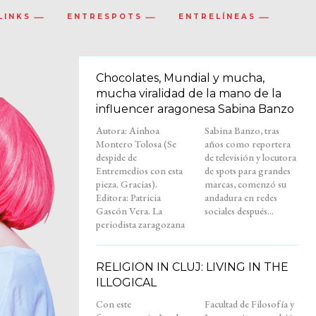
LINKS
ENTRESPOTS
ENTRELÍNEAS
Chocolates, Mundial y mucha,
mucha viralidad de la mano de la
influencer aragonesa Sabina Banzo
Autora: Ainhoa
Sabina Banzo, tras
Montero Tolosa (Se
años como reportera
despide de
de televisión y locutora
Entremedios con esta
de spots para grandes
pieza. Gracias).
marcas, comenzó su
Editora: Patricia
andadura en redes
Gascón Vera. La
sociales después...
periodista zaragozana
RELIGION IN CLUJ: LIVING IN THE
ILLOGICAL
Con este
Facultad de Filosofía y