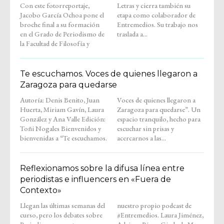
Con este fotorreportaje,
Letras y cierra también su
Jacobo García Ochoa pone el
etapa como colaborador de
broche final a su formación
Entremedios. Su trabajo nos
en el Grado de Periodismo de
traslada a...
la Facultad de Filosofía y
Te escuchamos. Voces de quienes llegaron a
Zaragoza para quedarse
Autoría: Denis Benito, Juan
Voces de quienes llegaron a
Huerta, Miriam Gavín, Laura
Zaragoza para quedarse”. Un
González y Ana Valle Edición:
espacio tranquilo, hecho para
Toñi Nogales Bienvenidos y
escuchar sin prisas y
bienvenidas a “Te escuchamos.
acercarnos a las...
Reflexionamos sobre la difusa línea entre
periodistas e influencers en «Fuera de
Contexto»
Llegan las últimas semanas del
nuestro propio podcast de
curso, pero los debates sobre
#Entremedios. Laura Jiménez,