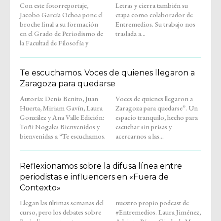
Con este fotorreportaje,
Letras y cierra también su
Jacobo García Ochoa pone el
etapa como colaborador de
broche final a su formación
Entremedios. Su trabajo nos
en el Grado de Periodismo de
traslada a...
la Facultad de Filosofía y
Te escuchamos. Voces de quienes llegaron a
Zaragoza para quedarse
Autoría: Denis Benito, Juan
Voces de quienes llegaron a
Huerta, Miriam Gavín, Laura
Zaragoza para quedarse”. Un
González y Ana Valle Edición:
espacio tranquilo, hecho para
Toñi Nogales Bienvenidos y
escuchar sin prisas y
bienvenidas a “Te escuchamos.
acercarnos a las...
Reflexionamos sobre la difusa línea entre
periodistas e influencers en «Fuera de
Contexto»
Llegan las últimas semanas del
nuestro propio podcast de
curso, pero los debates sobre
#Entremedios. Laura Jiménez,