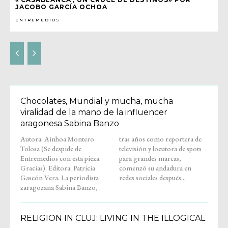
JACOBO GARCÍA OCHOA
ENTREMEDIOS
Chocolates, Mundial y mucha, mucha
viralidad de la mano de la influencer
aragonesa Sabina Banzo
Autora: Ainhoa Montero
tras años como reportera de
Tolosa (Se despide de
televisión y locutora de spots
Entremedios con esta pieza.
para grandes marcas,
Gracias). Editora: Patricia
comenzó su andadura en
Gascón Vera. La periodista
redes sociales después...
zaragozana Sabina Banzo,
RELIGION IN CLUJ: LIVING IN THE ILLOGICAL