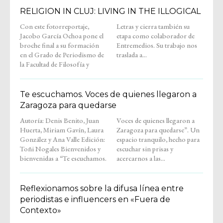
RELIGION IN CLUJ: LIVING IN THE ILLOGICAL
Con este fotorreportaje,
Letras y cierra también su
Jacobo García Ochoa pone el
etapa como colaborador de
broche final a su formación
Entremedios. Su trabajo nos
en el Grado de Periodismo de
traslada a...
la Facultad de Filosofía y
Te escuchamos. Voces de quienes llegaron a
Zaragoza para quedarse
Autoría: Denis Benito, Juan
Voces de quienes llegaron a
Huerta, Miriam Gavín, Laura
Zaragoza para quedarse”. Un
González y Ana Valle Edición:
espacio tranquilo, hecho para
Toñi Nogales Bienvenidos y
escuchar sin prisas y
bienvenidas a “Te escuchamos.
acercarnos a las...
Reflexionamos sobre la difusa línea entre
periodistas e influencers en «Fuera de
Contexto»