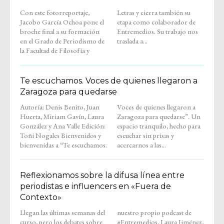
Con este fotorreportaje,
Letras y cierra también su
Jacobo García Ochoa pone el
etapa como colaborador de
broche final a su formación
Entremedios. Su trabajo nos
en el Grado de Periodismo de
traslada a...
la Facultad de Filosofía y
Te escuchamos. Voces de quienes llegaron a
Zaragoza para quedarse
Autoría: Denis Benito, Juan
Voces de quienes llegaron a
Huerta, Miriam Gavín, Laura
Zaragoza para quedarse”. Un
González y Ana Valle Edición:
espacio tranquilo, hecho para
Toñi Nogales Bienvenidos y
escuchar sin prisas y
bienvenidas a “Te escuchamos.
acercarnos a las...
Reflexionamos sobre la difusa línea entre
periodistas e influencers en «Fuera de
Contexto»
Llegan las últimas semanas del
nuestro propio podcast de
curso, pero los debates sobre
#Entremedios. Laura Jiménez,