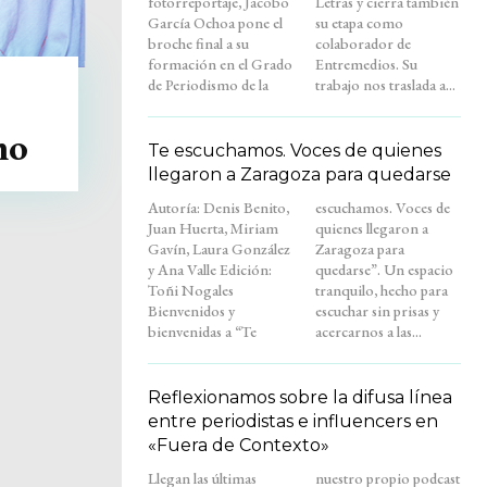
fotorreportaje, Jacobo
Letras y cierra también
García Ochoa pone el
su etapa como
broche final a su
colaborador de
formación en el Grado
Entremedios. Su
de Periodismo de la
trabajo nos traslada a...
mo
Te escuchamos. Voces de quienes
llegaron a Zaragoza para quedarse
Autoría: Denis Benito,
escuchamos. Voces de
Juan Huerta, Miriam
quienes llegaron a
Gavín, Laura González
Zaragoza para
y Ana Valle Edición:
quedarse”. Un espacio
Toñi Nogales
tranquilo, hecho para
Bienvenidos y
escuchar sin prisas y
bienvenidas a “Te
acercarnos a las...
Reflexionamos sobre la difusa línea
entre periodistas e influencers en
«Fuera de Contexto»
Llegan las últimas
nuestro propio podcast