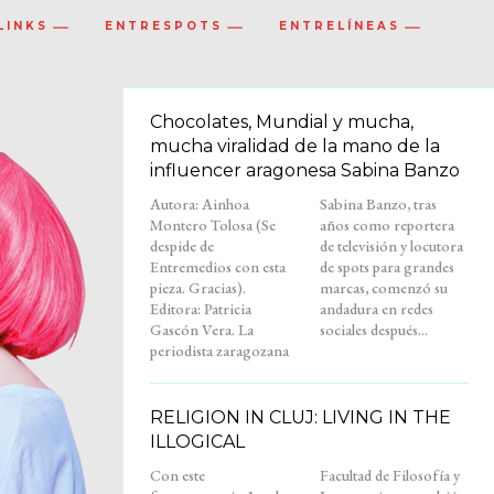
LINKS
ENTRESPOTS
ENTRELÍNEAS
Chocolates, Mundial y mucha,
mucha viralidad de la mano de la
influencer aragonesa Sabina Banzo
Autora: Ainhoa
Sabina Banzo, tras
Montero Tolosa (Se
años como reportera
despide de
de televisión y locutora
Entremedios con esta
de spots para grandes
pieza. Gracias).
marcas, comenzó su
Editora: Patricia
andadura en redes
Gascón Vera. La
sociales después...
periodista zaragozana
RELIGION IN CLUJ: LIVING IN THE
ILLOGICAL
Con este
Facultad de Filosofía y