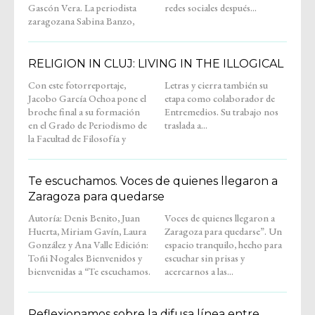
Gascón Vera. La periodista
redes sociales después...
zaragozana Sabina Banzo,
RELIGION IN CLUJ: LIVING IN THE ILLOGICAL
Con este fotorreportaje,
Letras y cierra también su
Jacobo García Ochoa pone el
etapa como colaborador de
broche final a su formación
Entremedios. Su trabajo nos
en el Grado de Periodismo de
traslada a...
la Facultad de Filosofía y
Te escuchamos. Voces de quienes llegaron a
Zaragoza para quedarse
Autoría: Denis Benito, Juan
Voces de quienes llegaron a
Huerta, Miriam Gavín, Laura
Zaragoza para quedarse”. Un
González y Ana Valle Edición:
espacio tranquilo, hecho para
Toñi Nogales Bienvenidos y
escuchar sin prisas y
bienvenidas a “Te escuchamos.
acercarnos a las...
Reflexionamos sobre la difusa línea entre