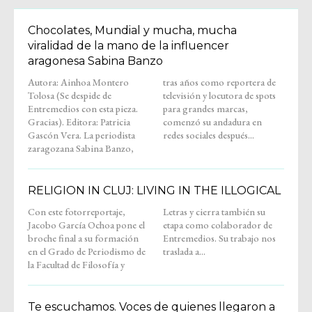
Chocolates, Mundial y mucha, mucha
viralidad de la mano de la influencer
aragonesa Sabina Banzo
Autora: Ainhoa Montero
tras años como reportera de
Tolosa (Se despide de
televisión y locutora de spots
Entremedios con esta pieza.
para grandes marcas,
Gracias). Editora: Patricia
comenzó su andadura en
Gascón Vera. La periodista
redes sociales después...
zaragozana Sabina Banzo,
RELIGION IN CLUJ: LIVING IN THE ILLOGICAL
Con este fotorreportaje,
Letras y cierra también su
Jacobo García Ochoa pone el
etapa como colaborador de
broche final a su formación
Entremedios. Su trabajo nos
en el Grado de Periodismo de
traslada a...
la Facultad de Filosofía y
Te escuchamos. Voces de quienes llegaron a