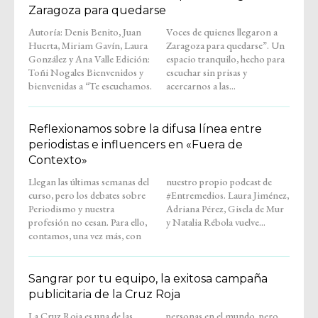
Zaragoza para quedarse
Autoría: Denis Benito, Juan
Voces de quienes llegaron a
Huerta, Miriam Gavín, Laura
Zaragoza para quedarse”. Un
González y Ana Valle Edición:
espacio tranquilo, hecho para
Toñi Nogales Bienvenidos y
escuchar sin prisas y
bienvenidas a “Te escuchamos.
acercarnos a las...
Reflexionamos sobre la difusa línea entre
periodistas e influencers en «Fuera de
Contexto»
Llegan las últimas semanas del
nuestro propio podcast de
curso, pero los debates sobre
#Entremedios. Laura Jiménez,
Periodismo y nuestra
Adriana Pérez, Gisela de Mur
profesión no cesan. Para ello,
y Natalia Rébola vuelve...
contamos, una vez más, con
Sangrar por tu equipo, la exitosa campaña
publicitaria de la Cruz Roja
La Cruz Roja es una de las
personas en el mundo, pero