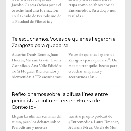
Jacobo García Ochoa pone el
etapa como colaborador de
broche final a su formación
Entremedios. Su trabajo nos
en el Grado de Periodismo de
traslada a...
la Facultad de Filosofía y
Te escuchamos. Voces de quienes llegaron a
Zaragoza para quedarse
Autoría: Denis Benito, Juan
Voces de quienes llegaron a
Huerta, Miriam Gavín, Laura
Zaragoza para quedarse”. Un
González y Ana Valle Edición:
espacio tranquilo, hecho para
Toñi Nogales Bienvenidos y
escuchar sin prisas y
bienvenidas a “Te escuchamos.
acercarnos a las...
Reflexionamos sobre la difusa línea entre
periodistas e influencers en «Fuera de
Contexto»
Llegan las últimas semanas del
nuestro propio podcast de
curso, pero los debates sobre
#Entremedios. Laura Jiménez,
Periodismo y nuestra
Adriana Pérez, Gisela de Mur