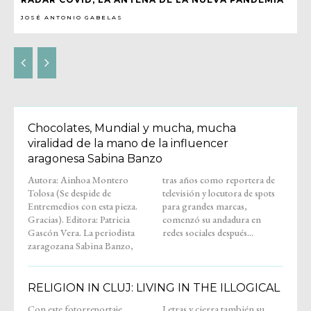
JOSÉ ANTONIO GABELAS
Chocolates, Mundial y mucha, mucha
viralidad de la mano de la influencer
aragonesa Sabina Banzo
Autora: Ainhoa Montero
tras años como reportera de
Tolosa (Se despide de
televisión y locutora de spots
Entremedios con esta pieza.
para grandes marcas,
Gracias). Editora: Patricia
comenzó su andadura en
Gascón Vera. La periodista
redes sociales después...
zaragozana Sabina Banzo,
RELIGION IN CLUJ: LIVING IN THE ILLOGICAL
Con este fotorreportaje,
Letras y cierra también su