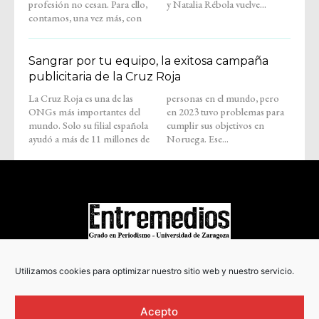
profesión no cesan. Para ello,
y Natalia Rébola vuelve...
contamos, una vez más, con
Sangrar por tu equipo, la exitosa campaña
publicitaria de la Cruz Roja
La Cruz Roja es una de las
personas en el mundo, pero
ONGs más importantes del
en 2023 tuvo problemas para
mundo. Solo su filial española
cumplir sus objetivos en
ayudó a más de 11 millones de
Noruega. Ese...
COPYRIGHT © 2022
Utilizamos cookies para optimizar nuestro sitio web y nuestro servicio.
Acepto