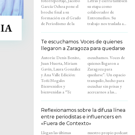
fotorreportaje, Jacobo
Letras y cierra también
García Ochoa pone el
su etapa como
broche final a su
colaborador de
formación en el Grado
Entremedios. Su
de Periodismo de la
trabajo nos traslada a...
IA
Te escuchamos. Voces de quienes
llegaron a Zaragoza para quedarse
Autoría: Denis Benito,
escuchamos. Voces de
Juan Huerta, Miriam
quienes llegaron a
Gavín, Laura González
Zaragoza para
y Ana Valle Edición:
quedarse”. Un espacio
Toñi Nogales
tranquilo, hecho para
Bienvenidos y
escuchar sin prisas y
bienvenidas a “Te
acercarnos a las...
Reflexionamos sobre la difusa línea
entre periodistas e influencers en
«Fuera de Contexto»
Llegan las últimas
nuestro propio podcast