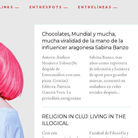
LINKS
ENTRESPOTS
ENTRELÍNEAS
Chocolates, Mundial y mucha,
mucha viralidad de la mano de la
influencer aragonesa Sabina Banzo
Autora: Ainhoa
Sabina Banzo, tras
Montero Tolosa (Se
años como reportera
despide de
de televisión y locutora
Entremedios con esta
de spots para grandes
pieza. Gracias).
marcas, comenzó su
Editora: Patricia
andadura en redes
Gascón Vera. La
sociales después...
periodista zaragozana
RELIGION IN CLUJ: LIVING IN THE
ILLOGICAL
Con este
Facultad de Filosofía y