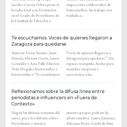
Jacobo García Ochoa pone el
etapa como colaborador de
broche final a su formación
Entremedios. Su trabajo nos
en el Grado de Periodismo de
traslada a...
la Facultad de Filosofía y
Te escuchamos. Voces de quienes llegaron a
Zaragoza para quedarse
Autoría: Denis Benito, Juan
Voces de quienes llegaron a
Huerta, Miriam Gavín, Laura
Zaragoza para quedarse”. Un
González y Ana Valle Edición:
espacio tranquilo, hecho para
Toñi Nogales Bienvenidos y
escuchar sin prisas y
bienvenidas a “Te escuchamos.
acercarnos a las...
Reflexionamos sobre la difusa línea entre
periodistas e influencers en «Fuera de
Contexto»
Llegan las últimas semanas del
nuestro propio podcast de
curso, pero los debates sobre
#Entremedios. Laura Jiménez,
Periodismo y nuestra
Adriana Pérez, Gisela de Mur