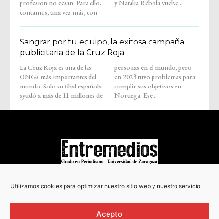
profesión no cesan. Para ello,
y Natalia Rébola vuelve...
contamos, una vez más, con
Sangrar por tu equipo, la exitosa campaña
publicitaria de la Cruz Roja
La Cruz Roja es una de las
personas en el mundo, pero
ONGs más importantes del
en 2023 tuvo problemas para
mundo. Solo su filial española
cumplir sus objetivos en
ayudó a más de 11 millones de
Noruega. Ese...
COPYRIGHT © 2022
Utilizamos cookies para optimizar nuestro sitio web y nuestro servicio.
Acepto