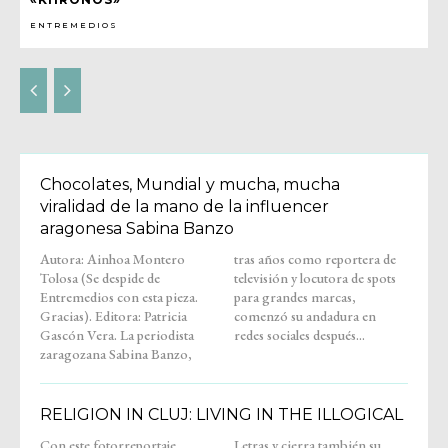
ENTREMEDIOS
Chocolates, Mundial y mucha, mucha
viralidad de la mano de la influencer
aragonesa Sabina Banzo
Autora: Ainhoa Montero
tras años como reportera de
Tolosa (Se despide de
televisión y locutora de spots
Entremedios con esta pieza.
para grandes marcas,
Gracias). Editora: Patricia
comenzó su andadura en
Gascón Vera. La periodista
redes sociales después...
zaragozana Sabina Banzo,
RELIGION IN CLUJ: LIVING IN THE ILLOGICAL
Con este fotorreportaje,
Letras y cierra también su