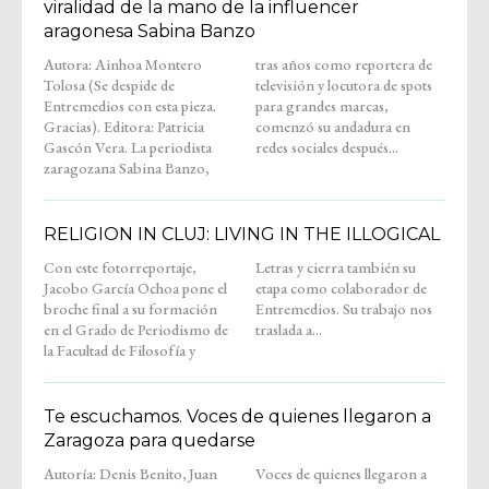
viralidad de la mano de la influencer
aragonesa Sabina Banzo
Autora: Ainhoa Montero
tras años como reportera de
Tolosa (Se despide de
televisión y locutora de spots
Entremedios con esta pieza.
para grandes marcas,
Gracias). Editora: Patricia
comenzó su andadura en
Gascón Vera. La periodista
redes sociales después...
zaragozana Sabina Banzo,
RELIGION IN CLUJ: LIVING IN THE ILLOGICAL
Con este fotorreportaje,
Letras y cierra también su
Jacobo García Ochoa pone el
etapa como colaborador de
broche final a su formación
Entremedios. Su trabajo nos
en el Grado de Periodismo de
traslada a...
la Facultad de Filosofía y
Te escuchamos. Voces de quienes llegaron a
Zaragoza para quedarse
Autoría: Denis Benito, Juan
Voces de quienes llegaron a