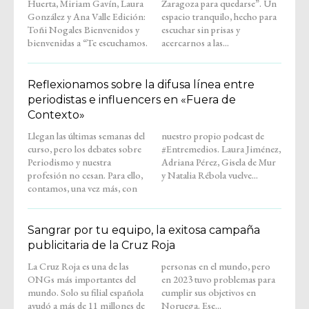
Huerta, Miriam Gavín, Laura
Zaragoza para quedarse”. Un
González y Ana Valle Edición:
espacio tranquilo, hecho para
Toñi Nogales Bienvenidos y
escuchar sin prisas y
bienvenidas a “Te escuchamos.
acercarnos a las...
Reflexionamos sobre la difusa línea entre
periodistas e influencers en «Fuera de
Contexto»
Llegan las últimas semanas del
nuestro propio podcast de
curso, pero los debates sobre
#Entremedios. Laura Jiménez,
Periodismo y nuestra
Adriana Pérez, Gisela de Mur
profesión no cesan. Para ello,
y Natalia Rébola vuelve...
contamos, una vez más, con
Sangrar por tu equipo, la exitosa campaña
publicitaria de la Cruz Roja
La Cruz Roja es una de las
personas en el mundo, pero
ONGs más importantes del
en 2023 tuvo problemas para
mundo. Solo su filial española
cumplir sus objetivos en
ayudó a más de 11 millones de
Noruega. Ese...