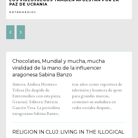
PAZ DE UCRANIA
ENTREMEDIOS
Chocolates, Mundial y mucha, mucha
viralidad de la mano de la influencer
aragonesa Sabina Banzo
Autora: Ainhoa Montero
tras años como reportera de
Tolosa (Se despide de
televisión y locutora de spots
Entremedios con esta pieza.
para grandes marcas,
Gracias). Editora: Patricia
comenzó su andadura en
Gascón Vera. La periodista
redes sociales después...
zaragozana Sabina Banzo,
RELIGION IN CLUJ: LIVING IN THE ILLOGICAL