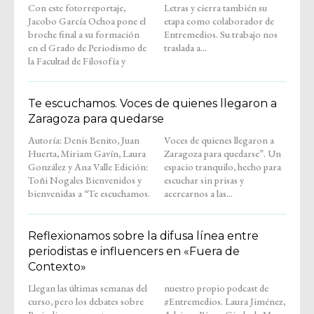
Con este fotorreportaje,
Letras y cierra también su
Jacobo García Ochoa pone el
etapa como colaborador de
broche final a su formación
Entremedios. Su trabajo nos
en el Grado de Periodismo de
traslada a...
la Facultad de Filosofía y
Te escuchamos. Voces de quienes llegaron a
Zaragoza para quedarse
Autoría: Denis Benito, Juan
Voces de quienes llegaron a
Huerta, Miriam Gavín, Laura
Zaragoza para quedarse”. Un
González y Ana Valle Edición:
espacio tranquilo, hecho para
Toñi Nogales Bienvenidos y
escuchar sin prisas y
bienvenidas a “Te escuchamos.
acercarnos a las...
Reflexionamos sobre la difusa línea entre
periodistas e influencers en «Fuera de
Contexto»
Llegan las últimas semanas del
nuestro propio podcast de
curso, pero los debates sobre
#Entremedios. Laura Jiménez,