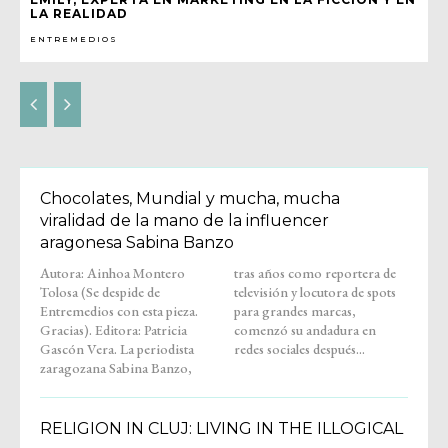
LA REALIDAD
ENTREMEDIOS
Chocolates, Mundial y mucha, mucha
viralidad de la mano de la influencer
aragonesa Sabina Banzo
Autora: Ainhoa Montero
tras años como reportera de
Tolosa (Se despide de
televisión y locutora de spots
Entremedios con esta pieza.
para grandes marcas,
Gracias). Editora: Patricia
comenzó su andadura en
Gascón Vera. La periodista
redes sociales después...
zaragozana Sabina Banzo,
RELIGION IN CLUJ: LIVING IN THE ILLOGICAL