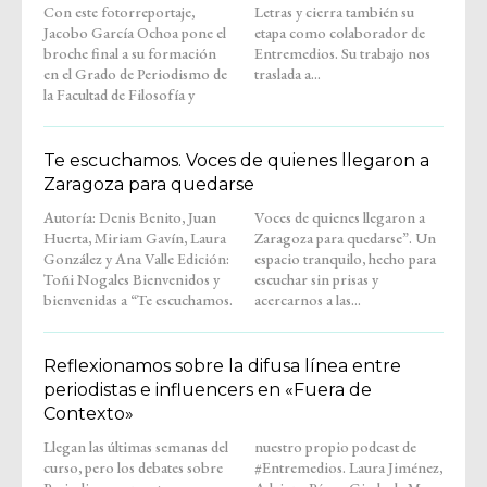
Con este fotorreportaje,
Letras y cierra también su
Jacobo García Ochoa pone el
etapa como colaborador de
broche final a su formación
Entremedios. Su trabajo nos
en el Grado de Periodismo de
traslada a...
la Facultad de Filosofía y
Te escuchamos. Voces de quienes llegaron a
Zaragoza para quedarse
Autoría: Denis Benito, Juan
Voces de quienes llegaron a
Huerta, Miriam Gavín, Laura
Zaragoza para quedarse”. Un
González y Ana Valle Edición:
espacio tranquilo, hecho para
Toñi Nogales Bienvenidos y
escuchar sin prisas y
bienvenidas a “Te escuchamos.
acercarnos a las...
Reflexionamos sobre la difusa línea entre
periodistas e influencers en «Fuera de
Contexto»
Llegan las últimas semanas del
nuestro propio podcast de
curso, pero los debates sobre
#Entremedios. Laura Jiménez,