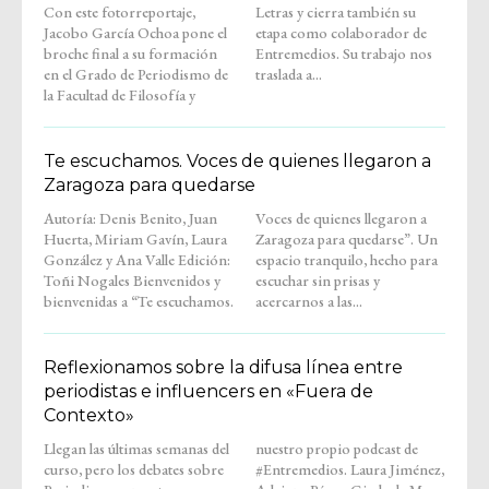
Con este fotorreportaje,
Letras y cierra también su
Jacobo García Ochoa pone el
etapa como colaborador de
broche final a su formación
Entremedios. Su trabajo nos
en el Grado de Periodismo de
traslada a...
la Facultad de Filosofía y
Te escuchamos. Voces de quienes llegaron a
Zaragoza para quedarse
Autoría: Denis Benito, Juan
Voces de quienes llegaron a
Huerta, Miriam Gavín, Laura
Zaragoza para quedarse”. Un
González y Ana Valle Edición:
espacio tranquilo, hecho para
Toñi Nogales Bienvenidos y
escuchar sin prisas y
bienvenidas a “Te escuchamos.
acercarnos a las...
Reflexionamos sobre la difusa línea entre
periodistas e influencers en «Fuera de
Contexto»
Llegan las últimas semanas del
nuestro propio podcast de
curso, pero los debates sobre
#Entremedios. Laura Jiménez,