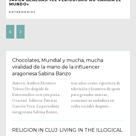
MUNDO»
ENTREMEDIOS
Chocolates, Mundial y mucha, mucha
viralidad de la mano de la influencer
aragonesa Sabina Banzo
Autora: Ainhoa Montero
tras años como reportera de
Tolosa (Se despide de
televisión y locutora de spots
Entremedios con esta pieza.
para grandes marcas,
Gracias). Editora: Patricia
comenzó su andadura en
Gascón Vera. La periodista
redes sociales después...
zaragozana Sabina Banzo,
RELIGION IN CLUJ: LIVING IN THE ILLOGICAL