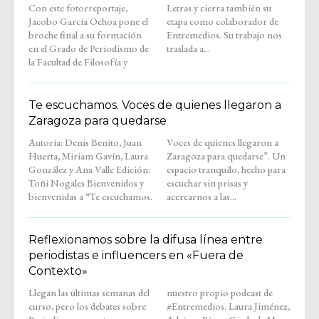
Con este fotorreportaje,
Letras y cierra también su
Jacobo García Ochoa pone el
etapa como colaborador de
broche final a su formación
Entremedios. Su trabajo nos
en el Grado de Periodismo de
traslada a...
la Facultad de Filosofía y
Te escuchamos. Voces de quienes llegaron a
Zaragoza para quedarse
Autoría: Denis Benito, Juan
Voces de quienes llegaron a
Huerta, Miriam Gavín, Laura
Zaragoza para quedarse”. Un
González y Ana Valle Edición:
espacio tranquilo, hecho para
Toñi Nogales Bienvenidos y
escuchar sin prisas y
bienvenidas a “Te escuchamos.
acercarnos a las...
Reflexionamos sobre la difusa línea entre
periodistas e influencers en «Fuera de
Contexto»
Llegan las últimas semanas del
nuestro propio podcast de
curso, pero los debates sobre
#Entremedios. Laura Jiménez,