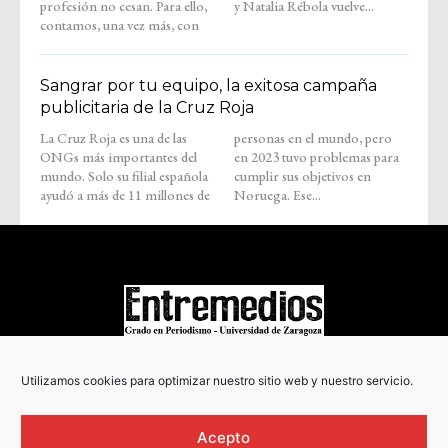
profesión no cesan. Para ello,
y Natalia Rébola vuelve...
contamos, una vez más, con
Sangrar por tu equipo, la exitosa campaña
publicitaria de la Cruz Roja
La Cruz Roja es una de las
personas en el mundo, pero
ONGs más importantes del
en 2023 tuvo problemas para
mundo. Solo su filial española
cumplir sus objetivos en
ayudó a más de 11 millones de
Noruega. Ese...
COPYRIGHT © 2022
Utilizamos cookies para optimizar nuestro sitio web y nuestro servicio.
Acepto