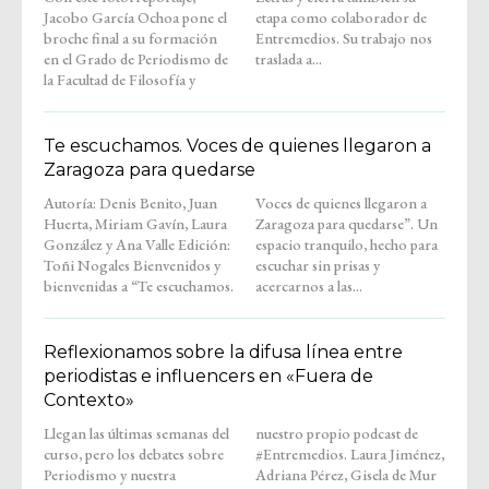
Jacobo García Ochoa pone el
etapa como colaborador de
broche final a su formación
Entremedios. Su trabajo nos
en el Grado de Periodismo de
traslada a...
la Facultad de Filosofía y
Te escuchamos. Voces de quienes llegaron a
Zaragoza para quedarse
Autoría: Denis Benito, Juan
Voces de quienes llegaron a
Huerta, Miriam Gavín, Laura
Zaragoza para quedarse”. Un
González y Ana Valle Edición:
espacio tranquilo, hecho para
Toñi Nogales Bienvenidos y
escuchar sin prisas y
bienvenidas a “Te escuchamos.
acercarnos a las...
Reflexionamos sobre la difusa línea entre
periodistas e influencers en «Fuera de
Contexto»
Llegan las últimas semanas del
nuestro propio podcast de
curso, pero los debates sobre
#Entremedios. Laura Jiménez,
Periodismo y nuestra
Adriana Pérez, Gisela de Mur