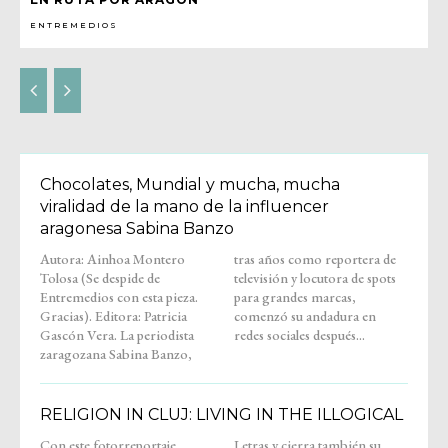
ENTREMEDIOS
Chocolates, Mundial y mucha, mucha
viralidad de la mano de la influencer
aragonesa Sabina Banzo
Autora: Ainhoa Montero
tras años como reportera de
Tolosa (Se despide de
televisión y locutora de spots
Entremedios con esta pieza.
para grandes marcas,
Gracias). Editora: Patricia
comenzó su andadura en
Gascón Vera. La periodista
redes sociales después...
zaragozana Sabina Banzo,
RELIGION IN CLUJ: LIVING IN THE ILLOGICAL
Con este fotorreportaje,
Letras y cierra también su