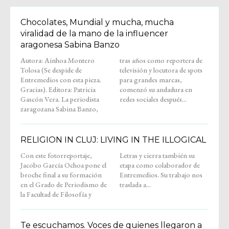
Chocolates, Mundial y mucha, mucha
viralidad de la mano de la influencer
aragonesa Sabina Banzo
Autora: Ainhoa Montero
tras años como reportera de
Tolosa (Se despide de
televisión y locutora de spots
Entremedios con esta pieza.
para grandes marcas,
Gracias). Editora: Patricia
comenzó su andadura en
Gascón Vera. La periodista
redes sociales después...
zaragozana Sabina Banzo,
RELIGION IN CLUJ: LIVING IN THE ILLOGICAL
Con este fotorreportaje,
Letras y cierra también su
Jacobo García Ochoa pone el
etapa como colaborador de
broche final a su formación
Entremedios. Su trabajo nos
en el Grado de Periodismo de
traslada a...
la Facultad de Filosofía y
Te escuchamos. Voces de quienes llegaron a