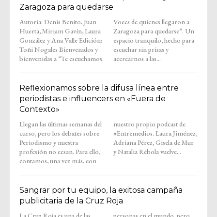
Zaragoza para quedarse
Autoría: Denis Benito, Juan
Voces de quienes llegaron a
Huerta, Miriam Gavín, Laura
Zaragoza para quedarse”. Un
González y Ana Valle Edición:
espacio tranquilo, hecho para
Toñi Nogales Bienvenidos y
escuchar sin prisas y
bienvenidas a “Te escuchamos.
acercarnos a las...
Reflexionamos sobre la difusa línea entre
periodistas e influencers en «Fuera de
Contexto»
Llegan las últimas semanas del
nuestro propio podcast de
curso, pero los debates sobre
#Entremedios. Laura Jiménez,
Periodismo y nuestra
Adriana Pérez, Gisela de Mur
profesión no cesan. Para ello,
y Natalia Rébola vuelve...
contamos, una vez más, con
Sangrar por tu equipo, la exitosa campaña
publicitaria de la Cruz Roja
La Cruz Roja es una de las
personas en el mundo, pero