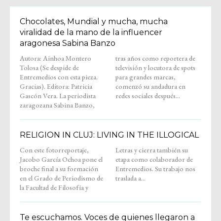
Chocolates, Mundial y mucha, mucha
viralidad de la mano de la influencer
aragonesa Sabina Banzo
Autora: Ainhoa Montero
tras años como reportera de
Tolosa (Se despide de
televisión y locutora de spots
Entremedios con esta pieza.
para grandes marcas,
Gracias). Editora: Patricia
comenzó su andadura en
Gascón Vera. La periodista
redes sociales después...
zaragozana Sabina Banzo,
RELIGION IN CLUJ: LIVING IN THE ILLOGICAL
Con este fotorreportaje,
Letras y cierra también su
Jacobo García Ochoa pone el
etapa como colaborador de
broche final a su formación
Entremedios. Su trabajo nos
en el Grado de Periodismo de
traslada a...
la Facultad de Filosofía y
Te escuchamos. Voces de quienes llegaron a