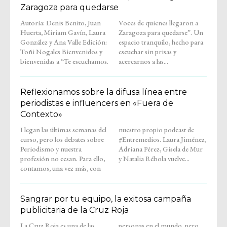
Zaragoza para quedarse
Autoría: Denis Benito, Juan
Voces de quienes llegaron a
Huerta, Miriam Gavín, Laura
Zaragoza para quedarse”. Un
González y Ana Valle Edición:
espacio tranquilo, hecho para
Toñi Nogales Bienvenidos y
escuchar sin prisas y
bienvenidas a “Te escuchamos.
acercarnos a las...
Reflexionamos sobre la difusa línea entre
periodistas e influencers en «Fuera de
Contexto»
Llegan las últimas semanas del
nuestro propio podcast de
curso, pero los debates sobre
#Entremedios. Laura Jiménez,
Periodismo y nuestra
Adriana Pérez, Gisela de Mur
profesión no cesan. Para ello,
y Natalia Rébola vuelve...
contamos, una vez más, con
Sangrar por tu equipo, la exitosa campaña
publicitaria de la Cruz Roja
La Cruz Roja es una de las
personas en el mundo, pero