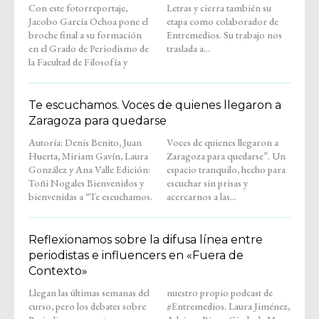
Con este fotorreportaje,
Letras y cierra también su
Jacobo García Ochoa pone el
etapa como colaborador de
broche final a su formación
Entremedios. Su trabajo nos
en el Grado de Periodismo de
traslada a...
la Facultad de Filosofía y
Te escuchamos. Voces de quienes llegaron a
Zaragoza para quedarse
Autoría: Denis Benito, Juan
Voces de quienes llegaron a
Huerta, Miriam Gavín, Laura
Zaragoza para quedarse”. Un
González y Ana Valle Edición:
espacio tranquilo, hecho para
Toñi Nogales Bienvenidos y
escuchar sin prisas y
bienvenidas a “Te escuchamos.
acercarnos a las...
Reflexionamos sobre la difusa línea entre
periodistas e influencers en «Fuera de
Contexto»
Llegan las últimas semanas del
nuestro propio podcast de
curso, pero los debates sobre
#Entremedios. Laura Jiménez,