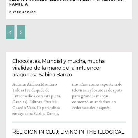
FAMILIA
ENTREMEDIOS
Chocolates, Mundial y mucha, mucha
viralidad de la mano de la influencer
aragonesa Sabina Banzo
Autora: Ainhoa Montero
tras años como reportera de
Tolosa (Se despide de
televisión y locutora de spots
Entremedios con esta pieza.
para grandes marcas,
Gracias). Editora: Patricia
comenzó su andadura en
Gascón Vera. La periodista
redes sociales después...
zaragozana Sabina Banzo,
RELIGION IN CLUJ: LIVING IN THE ILLOGICAL