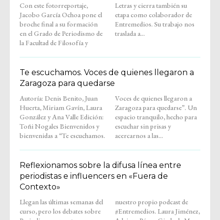
Con este fotorreportaje,
Letras y cierra también su
Jacobo García Ochoa pone el
etapa como colaborador de
broche final a su formación
Entremedios. Su trabajo nos
en el Grado de Periodismo de
traslada a...
la Facultad de Filosofía y
Te escuchamos. Voces de quienes llegaron a
Zaragoza para quedarse
Autoría: Denis Benito, Juan
Voces de quienes llegaron a
Huerta, Miriam Gavín, Laura
Zaragoza para quedarse”. Un
González y Ana Valle Edición:
espacio tranquilo, hecho para
Toñi Nogales Bienvenidos y
escuchar sin prisas y
bienvenidas a “Te escuchamos.
acercarnos a las...
Reflexionamos sobre la difusa línea entre
periodistas e influencers en «Fuera de
Contexto»
Llegan las últimas semanas del
nuestro propio podcast de
curso, pero los debates sobre
#Entremedios. Laura Jiménez,