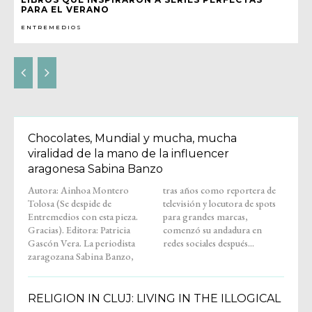
PARA EL VERANO
ENTREMEDIOS
Chocolates, Mundial y mucha, mucha
viralidad de la mano de la influencer
aragonesa Sabina Banzo
Autora: Ainhoa Montero
tras años como reportera de
Tolosa (Se despide de
televisión y locutora de spots
Entremedios con esta pieza.
para grandes marcas,
Gracias). Editora: Patricia
comenzó su andadura en
Gascón Vera. La periodista
redes sociales después...
zaragozana Sabina Banzo,
RELIGION IN CLUJ: LIVING IN THE ILLOGICAL