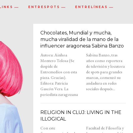
LINKS
ENTRESPOTS
ENTRELÍNEAS
Chocolates, Mundial y mucha,
mucha viralidad de la mano de la
influencer aragonesa Sabina Banzo
Autora: Ainhoa
Sabina Banzo, tras
Montero Tolosa (Se
años como reportera
despide de
de televisión y locutora
Entremedios con esta
de spots para grandes
pieza. Gracias).
marcas, comenzó su
Editora: Patricia
andadura en redes
Gascón Vera. La
sociales después...
periodista zaragozana
RELIGION IN CLUJ: LIVING IN THE
ILLOGICAL
Con este
Facultad de Filosofía y