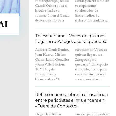
fotorreportaje, Jacobo
Letras y cierra también
García Ochoa pone el
su etapa como
broche final a su
colaborador de
formación en el Grado
Entremedios. Su
de Periodismo de la
trabajo nos traslada a...
AI
Te escuchamos. Voces de quienes
llegaron a Zaragoza para quedarse
Autoría: Denis Benito,
escuchamos. Voces de
Juan Huerta, Miriam
quienes llegaron a
Gavín, Laura González
Zaragoza para
y Ana Valle Edición:
quedarse”. Un espacio
Toñi Nogales
tranquilo, hecho para
Bienvenidos y
escuchar sin prisas y
bienvenidas a “Te
acercarnos a las...
Reflexionamos sobre la difusa línea
entre periodistas e influencers en
«Fuera de Contexto»
Llegan las últimas
nuestro propio podcast