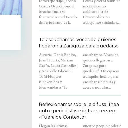
fotorreportaje, Jacobo
Letras y cierra también
García Ochoa pone el
su etapa como
broche final a su
colaborador de
formación en el Grado
Entremedios. Su
de Periodismo de la
trabajo nos traslada a...
Te escuchamos. Voces de quienes
llegaron a Zaragoza para quedarse
Autoría: Denis Benito,
escuchamos. Voces de
Juan Huerta, Miriam
quienes llegaron a
Gavín, Laura González
Zaragoza para
y Ana Valle Edición:
quedarse”. Un espacio
Toñi Nogales
tranquilo, hecho para
Bienvenidos y
escuchar sin prisas y
bienvenidas a “Te
acercarnos a las...
Reflexionamos sobre la difusa línea
entre periodistas e influencers en
«Fuera de Contexto»
Llegan las últimas
nuestro propio podcast