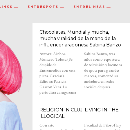
LINKS
ENTRESPOTS
ENTRELÍNEAS
Chocolates, Mundial y mucha,
mucha viralidad de la mano de la
influencer aragonesa Sabina Banzo
Autora: Ainhoa
Sabina Banzo, tras
Montero Tolosa (Se
años como reportera
despide de
de televisión y locutora
Entremedios con esta
de spots para grandes
pieza. Gracias).
marcas, comenzó su
Editora: Patricia
andadura en redes
Gascón Vera. La
sociales después...
periodista zaragozana
RELIGION IN CLUJ: LIVING IN THE
ILLOGICAL
Con este
Facultad de Filosofía y