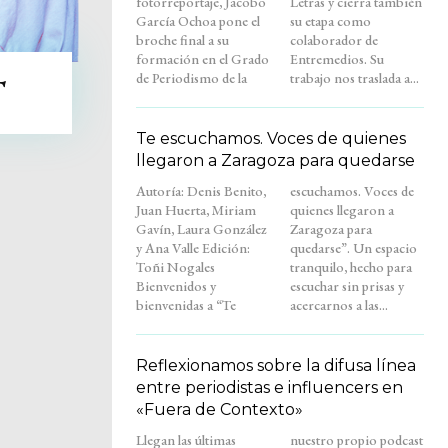
fotorreportaje, Jacobo
Letras y cierra también
García Ochoa pone el
su etapa como
broche final a su
colaborador de
formación en el Grado
Entremedios. Su
de Periodismo de la
trabajo nos traslada a...
T
Te escuchamos. Voces de quienes
llegaron a Zaragoza para quedarse
Autoría: Denis Benito,
escuchamos. Voces de
Juan Huerta, Miriam
quienes llegaron a
Gavín, Laura González
Zaragoza para
y Ana Valle Edición:
quedarse”. Un espacio
Toñi Nogales
tranquilo, hecho para
Bienvenidos y
escuchar sin prisas y
bienvenidas a “Te
acercarnos a las...
Reflexionamos sobre la difusa línea
entre periodistas e influencers en
«Fuera de Contexto»
Llegan las últimas
nuestro propio podcast