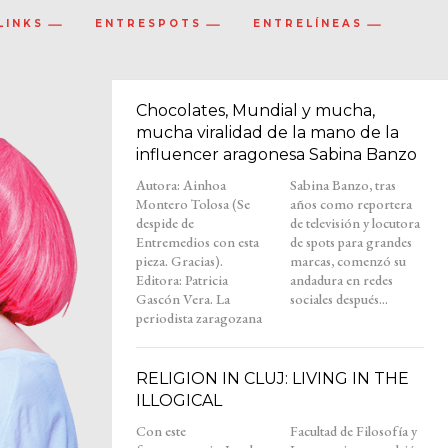
LINKS
ENTRESPOTS
ENTRELÍNEAS
Chocolates, Mundial y mucha,
mucha viralidad de la mano de la
influencer aragonesa Sabina Banzo
Autora: Ainhoa
Sabina Banzo, tras
Montero Tolosa (Se
años como reportera
despide de
de televisión y locutora
Entremedios con esta
de spots para grandes
pieza. Gracias).
marcas, comenzó su
Editora: Patricia
andadura en redes
Gascón Vera. La
sociales después...
periodista zaragozana
RELIGION IN CLUJ: LIVING IN THE
ILLOGICAL
Con este
Facultad de Filosofía y