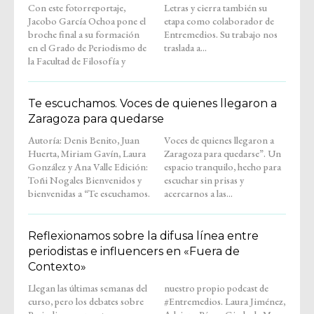
Con este fotorreportaje,
Letras y cierra también su
Jacobo García Ochoa pone el
etapa como colaborador de
broche final a su formación
Entremedios. Su trabajo nos
en el Grado de Periodismo de
traslada a...
la Facultad de Filosofía y
Te escuchamos. Voces de quienes llegaron a
Zaragoza para quedarse
Autoría: Denis Benito, Juan
Voces de quienes llegaron a
Huerta, Miriam Gavín, Laura
Zaragoza para quedarse”. Un
González y Ana Valle Edición:
espacio tranquilo, hecho para
Toñi Nogales Bienvenidos y
escuchar sin prisas y
bienvenidas a “Te escuchamos.
acercarnos a las...
Reflexionamos sobre la difusa línea entre
periodistas e influencers en «Fuera de
Contexto»
Llegan las últimas semanas del
nuestro propio podcast de
curso, pero los debates sobre
#Entremedios. Laura Jiménez,