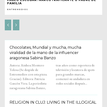
FAMILIA
ENTREMEDIOS
Chocolates, Mundial y mucha, mucha
viralidad de la mano de la influencer
aragonesa Sabina Banzo
Autora: Ainhoa Montero
tras años como reportera de
Tolosa (Se despide de
televisión y locutora de spots
Entremedios con esta pieza.
para grandes marcas,
Gracias). Editora: Patricia
comenzó su andadura en
Gascón Vera. La periodista
redes sociales después...
zaragozana Sabina Banzo,
RELIGION IN CLUJ: LIVING IN THE ILLOGICAL