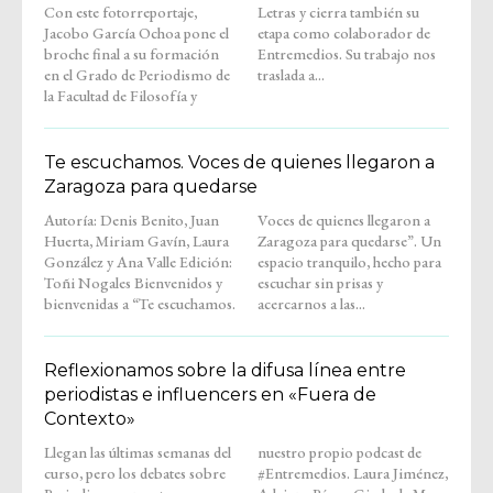
Con este fotorreportaje,
Letras y cierra también su
Jacobo García Ochoa pone el
etapa como colaborador de
broche final a su formación
Entremedios. Su trabajo nos
en el Grado de Periodismo de
traslada a...
la Facultad de Filosofía y
Te escuchamos. Voces de quienes llegaron a
Zaragoza para quedarse
Autoría: Denis Benito, Juan
Voces de quienes llegaron a
Huerta, Miriam Gavín, Laura
Zaragoza para quedarse”. Un
González y Ana Valle Edición:
espacio tranquilo, hecho para
Toñi Nogales Bienvenidos y
escuchar sin prisas y
bienvenidas a “Te escuchamos.
acercarnos a las...
Reflexionamos sobre la difusa línea entre
periodistas e influencers en «Fuera de
Contexto»
Llegan las últimas semanas del
nuestro propio podcast de
curso, pero los debates sobre
#Entremedios. Laura Jiménez,