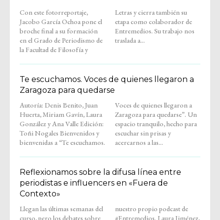
Con este fotorreportaje,
Letras y cierra también su
Jacobo García Ochoa pone el
etapa como colaborador de
broche final a su formación
Entremedios. Su trabajo nos
en el Grado de Periodismo de
traslada a...
la Facultad de Filosofía y
Te escuchamos. Voces de quienes llegaron a
Zaragoza para quedarse
Autoría: Denis Benito, Juan
Voces de quienes llegaron a
Huerta, Miriam Gavín, Laura
Zaragoza para quedarse”. Un
González y Ana Valle Edición:
espacio tranquilo, hecho para
Toñi Nogales Bienvenidos y
escuchar sin prisas y
bienvenidas a “Te escuchamos.
acercarnos a las...
Reflexionamos sobre la difusa línea entre
periodistas e influencers en «Fuera de
Contexto»
Llegan las últimas semanas del
nuestro propio podcast de
curso, pero los debates sobre
#Entremedios. Laura Jiménez,