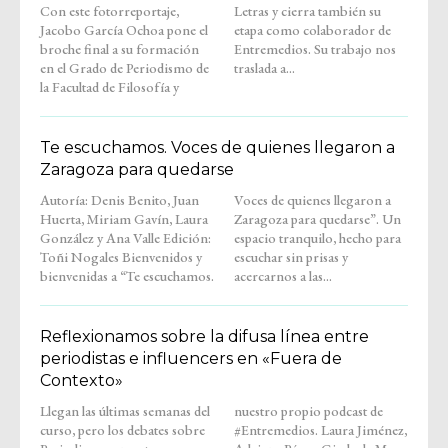
Con este fotorreportaje,
Letras y cierra también su
Jacobo García Ochoa pone el
etapa como colaborador de
broche final a su formación
Entremedios. Su trabajo nos
en el Grado de Periodismo de
traslada a...
la Facultad de Filosofía y
Te escuchamos. Voces de quienes llegaron a
Zaragoza para quedarse
Autoría: Denis Benito, Juan
Voces de quienes llegaron a
Huerta, Miriam Gavín, Laura
Zaragoza para quedarse”. Un
González y Ana Valle Edición:
espacio tranquilo, hecho para
Toñi Nogales Bienvenidos y
escuchar sin prisas y
bienvenidas a “Te escuchamos.
acercarnos a las...
Reflexionamos sobre la difusa línea entre
periodistas e influencers en «Fuera de
Contexto»
Llegan las últimas semanas del
nuestro propio podcast de
curso, pero los debates sobre
#Entremedios. Laura Jiménez,