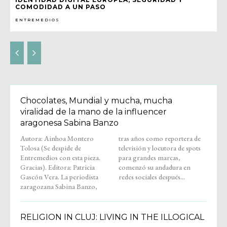
COMODIDAD A UN PASO
ENTREMEDIOS
Chocolates, Mundial y mucha, mucha
viralidad de la mano de la influencer
aragonesa Sabina Banzo
Autora: Ainhoa Montero
tras años como reportera de
Tolosa (Se despide de
televisión y locutora de spots
Entremedios con esta pieza.
para grandes marcas,
Gracias). Editora: Patricia
comenzó su andadura en
Gascón Vera. La periodista
redes sociales después...
zaragozana Sabina Banzo,
RELIGION IN CLUJ: LIVING IN THE ILLOGICAL