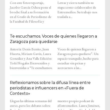
Con este fotorreportaje,
Letras y cierra también su
Jacobo García Ochoa pone el
etapa como colaborador de
broche final a su formación
Entremedios. Su trabajo nos
en el Grado de Periodismo de
traslada a...
la Facultad de Filosofía y
Te escuchamos. Voces de quienes llegaron a
Zaragoza para quedarse
Autoría: Denis Benito, Juan
Voces de quienes llegaron a
Huerta, Miriam Gavín, Laura
Zaragoza para quedarse”. Un
González y Ana Valle Edición:
espacio tranquilo, hecho para
Toñi Nogales Bienvenidos y
escuchar sin prisas y
bienvenidas a “Te escuchamos.
acercarnos a las...
Reflexionamos sobre la difusa línea entre
periodistas e influencers en «Fuera de
Contexto»
Llegan las últimas semanas del
nuestro propio podcast de
curso, pero los debates sobre
#Entremedios. Laura Jiménez,