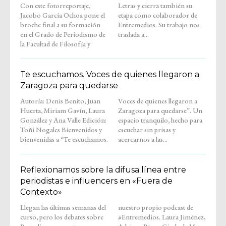
Con este fotorreportaje,
Letras y cierra también su
Jacobo García Ochoa pone el
etapa como colaborador de
broche final a su formación
Entremedios. Su trabajo nos
en el Grado de Periodismo de
traslada a...
la Facultad de Filosofía y
Te escuchamos. Voces de quienes llegaron a
Zaragoza para quedarse
Autoría: Denis Benito, Juan
Voces de quienes llegaron a
Huerta, Miriam Gavín, Laura
Zaragoza para quedarse”. Un
González y Ana Valle Edición:
espacio tranquilo, hecho para
Toñi Nogales Bienvenidos y
escuchar sin prisas y
bienvenidas a “Te escuchamos.
acercarnos a las...
Reflexionamos sobre la difusa línea entre
periodistas e influencers en «Fuera de
Contexto»
Llegan las últimas semanas del
nuestro propio podcast de
curso, pero los debates sobre
#Entremedios. Laura Jiménez,