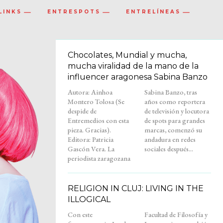
LINKS
ENTRESPOTS
ENTRELÍNEAS
Chocolates, Mundial y mucha,
mucha viralidad de la mano de la
influencer aragonesa Sabina Banzo
Autora: Ainhoa
Sabina Banzo, tras
Montero Tolosa (Se
años como reportera
despide de
de televisión y locutora
Entremedios con esta
de spots para grandes
pieza. Gracias).
marcas, comenzó su
Editora: Patricia
andadura en redes
Gascón Vera. La
sociales después...
periodista zaragozana
RELIGION IN CLUJ: LIVING IN THE
ILLOGICAL
Con este
Facultad de Filosofía y