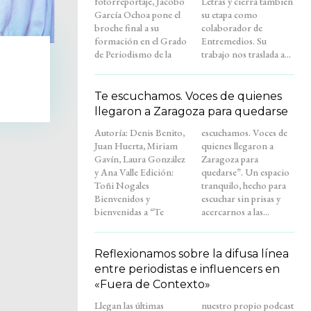
fotorreportaje, Jacobo
Letras y cierra también
García Ochoa pone el
su etapa como
broche final a su
colaborador de
formación en el Grado
Entremedios. Su
de Periodismo de la
trabajo nos traslada a...
Te escuchamos. Voces de quienes
llegaron a Zaragoza para quedarse
Autoría: Denis Benito,
escuchamos. Voces de
Juan Huerta, Miriam
quienes llegaron a
Gavín, Laura González
Zaragoza para
y Ana Valle Edición:
quedarse”. Un espacio
Toñi Nogales
tranquilo, hecho para
Bienvenidos y
escuchar sin prisas y
bienvenidas a “Te
acercarnos a las...
Reflexionamos sobre la difusa línea
entre periodistas e influencers en
«Fuera de Contexto»
Llegan las últimas
nuestro propio podcast