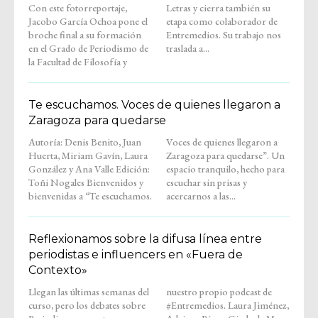
Con este fotorreportaje,
Letras y cierra también su
Jacobo García Ochoa pone el
etapa como colaborador de
broche final a su formación
Entremedios. Su trabajo nos
en el Grado de Periodismo de
traslada a...
la Facultad de Filosofía y
Te escuchamos. Voces de quienes llegaron a
Zaragoza para quedarse
Autoría: Denis Benito, Juan
Voces de quienes llegaron a
Huerta, Miriam Gavín, Laura
Zaragoza para quedarse”. Un
González y Ana Valle Edición:
espacio tranquilo, hecho para
Toñi Nogales Bienvenidos y
escuchar sin prisas y
bienvenidas a “Te escuchamos.
acercarnos a las...
Reflexionamos sobre la difusa línea entre
periodistas e influencers en «Fuera de
Contexto»
Llegan las últimas semanas del
nuestro propio podcast de
curso, pero los debates sobre
#Entremedios. Laura Jiménez,