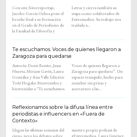
Con este fotorreportaje,
Letras y cierra también su
Jacobo García Ochoa pone el
etapa como colaborador de
broche final a su formación
Entremedios. Su trabajo nos
en el Grado de Periodismo de
traslada a...
la Facultad de Filosofía y
Te escuchamos. Voces de quienes llegaron a
Zaragoza para quedarse
Autoría: Denis Benito, Juan
Voces de quienes llegaron a
Huerta, Miriam Gavín, Laura
Zaragoza para quedarse”. Un
González y Ana Valle Edición:
espacio tranquilo, hecho para
Toñi Nogales Bienvenidos y
escuchar sin prisas y
bienvenidas a “Te escuchamos.
acercarnos a las...
Reflexionamos sobre la difusa línea entre
periodistas e influencers en «Fuera de
Contexto»
Llegan las últimas semanas del
nuestro propio podcast de
curso, pero los debates sobre
#Entremedios. Laura Jiménez,