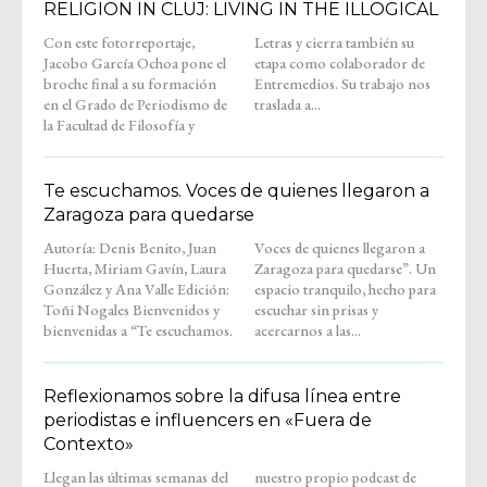
RELIGION IN CLUJ: LIVING IN THE ILLOGICAL
Con este fotorreportaje,
Letras y cierra también su
Jacobo García Ochoa pone el
etapa como colaborador de
broche final a su formación
Entremedios. Su trabajo nos
en el Grado de Periodismo de
traslada a...
la Facultad de Filosofía y
Te escuchamos. Voces de quienes llegaron a
Zaragoza para quedarse
Autoría: Denis Benito, Juan
Voces de quienes llegaron a
Huerta, Miriam Gavín, Laura
Zaragoza para quedarse”. Un
González y Ana Valle Edición:
espacio tranquilo, hecho para
Toñi Nogales Bienvenidos y
escuchar sin prisas y
bienvenidas a “Te escuchamos.
acercarnos a las...
Reflexionamos sobre la difusa línea entre
periodistas e influencers en «Fuera de
Contexto»
Llegan las últimas semanas del
nuestro propio podcast de