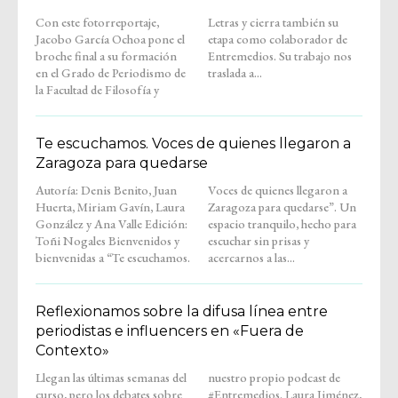
Con este fotorreportaje,
Letras y cierra también su
Jacobo García Ochoa pone el
etapa como colaborador de
broche final a su formación
Entremedios. Su trabajo nos
en el Grado de Periodismo de
traslada a...
la Facultad de Filosofía y
Te escuchamos. Voces de quienes llegaron a
Zaragoza para quedarse
Autoría: Denis Benito, Juan
Voces de quienes llegaron a
Huerta, Miriam Gavín, Laura
Zaragoza para quedarse”. Un
González y Ana Valle Edición:
espacio tranquilo, hecho para
Toñi Nogales Bienvenidos y
escuchar sin prisas y
bienvenidas a “Te escuchamos.
acercarnos a las...
Reflexionamos sobre la difusa línea entre
periodistas e influencers en «Fuera de
Contexto»
Llegan las últimas semanas del
nuestro propio podcast de
curso, pero los debates sobre
#Entremedios. Laura Jiménez,