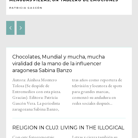
PATRICIA GASCÓN
Chocolates, Mundial y mucha, mucha
viralidad de la mano de la influencer
aragonesa Sabina Banzo
Autora: Ainhoa Montero
tras años como reportera de
Tolosa (Se despide de
televisión y locutora de spots
Entremedios con esta pieza.
para grandes marcas,
Gracias). Editora: Patricia
comenzó su andadura en
Gascón Vera. La periodista
redes sociales después...
zaragozana Sabina Banzo,
RELIGION IN CLUJ: LIVING IN THE ILLOGICAL
Con este fotorreportaje,
Letras y cierra también su