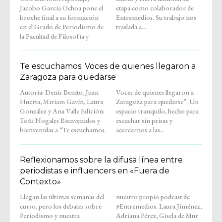
Jacobo García Ochoa pone el
etapa como colaborador de
broche final a su formación
Entremedios. Su trabajo nos
en el Grado de Periodismo de
traslada a...
la Facultad de Filosofía y
Te escuchamos. Voces de quienes llegaron a
Zaragoza para quedarse
Autoría: Denis Benito, Juan
Voces de quienes llegaron a
Huerta, Miriam Gavín, Laura
Zaragoza para quedarse”. Un
González y Ana Valle Edición:
espacio tranquilo, hecho para
Toñi Nogales Bienvenidos y
escuchar sin prisas y
bienvenidas a “Te escuchamos.
acercarnos a las...
Reflexionamos sobre la difusa línea entre
periodistas e influencers en «Fuera de
Contexto»
Llegan las últimas semanas del
nuestro propio podcast de
curso, pero los debates sobre
#Entremedios. Laura Jiménez,
Periodismo y nuestra
Adriana Pérez, Gisela de Mur