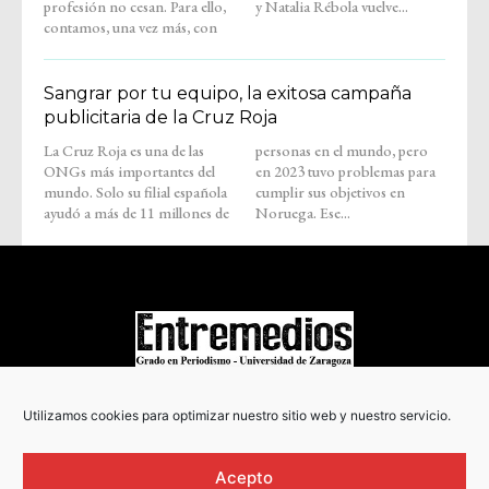
profesión no cesan. Para ello,
y Natalia Rébola vuelve...
contamos, una vez más, con
Sangrar por tu equipo, la exitosa campaña
publicitaria de la Cruz Roja
La Cruz Roja es una de las
personas en el mundo, pero
ONGs más importantes del
en 2023 tuvo problemas para
mundo. Solo su filial española
cumplir sus objetivos en
ayudó a más de 11 millones de
Noruega. Ese...
COPYRIGHT © 2022
Utilizamos cookies para optimizar nuestro sitio web y nuestro servicio.
Acepto