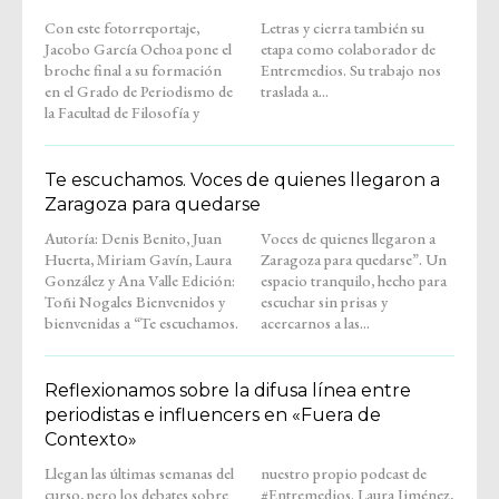
Con este fotorreportaje,
Letras y cierra también su
Jacobo García Ochoa pone el
etapa como colaborador de
broche final a su formación
Entremedios. Su trabajo nos
en el Grado de Periodismo de
traslada a...
la Facultad de Filosofía y
Te escuchamos. Voces de quienes llegaron a
Zaragoza para quedarse
Autoría: Denis Benito, Juan
Voces de quienes llegaron a
Huerta, Miriam Gavín, Laura
Zaragoza para quedarse”. Un
González y Ana Valle Edición:
espacio tranquilo, hecho para
Toñi Nogales Bienvenidos y
escuchar sin prisas y
bienvenidas a “Te escuchamos.
acercarnos a las...
Reflexionamos sobre la difusa línea entre
periodistas e influencers en «Fuera de
Contexto»
Llegan las últimas semanas del
nuestro propio podcast de
curso, pero los debates sobre
#Entremedios. Laura Jiménez,