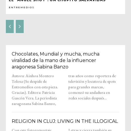
ENTREMEDIOS
Chocolates, Mundial y mucha, mucha
viralidad de la mano de la influencer
aragonesa Sabina Banzo
Autora: Ainhoa Montero
tras años como reportera de
Tolosa (Se despide de
televisión y locutora de spots
Entremedios con esta pieza.
para grandes marcas,
Gracias). Editora: Patricia
comenzó su andadura en
Gascón Vera. La periodista
redes sociales después...
zaragozana Sabina Banzo,
RELIGION IN CLUJ: LIVING IN THE ILLOGICAL
Con este fotorreportaje,
Letras y cierra también su