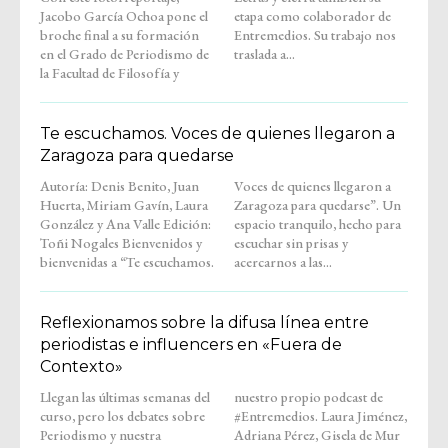
Jacobo García Ochoa pone el
etapa como colaborador de
broche final a su formación
Entremedios. Su trabajo nos
en el Grado de Periodismo de
traslada a...
la Facultad de Filosofía y
Te escuchamos. Voces de quienes llegaron a
Zaragoza para quedarse
Autoría: Denis Benito, Juan
Voces de quienes llegaron a
Huerta, Miriam Gavín, Laura
Zaragoza para quedarse”. Un
González y Ana Valle Edición:
espacio tranquilo, hecho para
Toñi Nogales Bienvenidos y
escuchar sin prisas y
bienvenidas a “Te escuchamos.
acercarnos a las...
Reflexionamos sobre la difusa línea entre
periodistas e influencers en «Fuera de
Contexto»
Llegan las últimas semanas del
nuestro propio podcast de
curso, pero los debates sobre
#Entremedios. Laura Jiménez,
Periodismo y nuestra
Adriana Pérez, Gisela de Mur