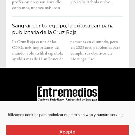
profesión no cesan. Para ello,
y Natalia Rébola vuelve...
contamos, una vez más, con
Sangrar por tu equipo, la exitosa campaña
publicitaria de la Cruz Roja
La Cruz Roja es una de las
personas en el mundo, pero
ONGs más importantes del
en 2023 tuvo problemas para
mundo. Solo su filial española
cumplir sus objetivos en
ayudó a más de 11 millones de
Noruega. Ese...
COPYRIGHT © 2022
Utilizamos cookies para optimizar nuestro sitio web y nuestro servicio.
Acepto