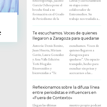
fotorreportaje, Jacobo
Letras y cierra también
García Ochoa pone el
su etapa como
broche final a su
colaborador de
formación en el Grado
Entremedios. Su
de Periodismo de la
trabajo nos traslada a...
e
Te escuchamos. Voces de quienes
llegaron a Zaragoza para quedarse
Autoría: Denis Benito,
escuchamos. Voces de
Juan Huerta, Miriam
quienes llegaron a
Gavín, Laura González
Zaragoza para
y Ana Valle Edición:
quedarse”. Un espacio
Toñi Nogales
tranquilo, hecho para
Bienvenidos y
escuchar sin prisas y
bienvenidas a “Te
acercarnos a las...
Reflexionamos sobre la difusa línea
entre periodistas e influencers en
«Fuera de Contexto»
Llegan las últimas
nuestro propio podcast