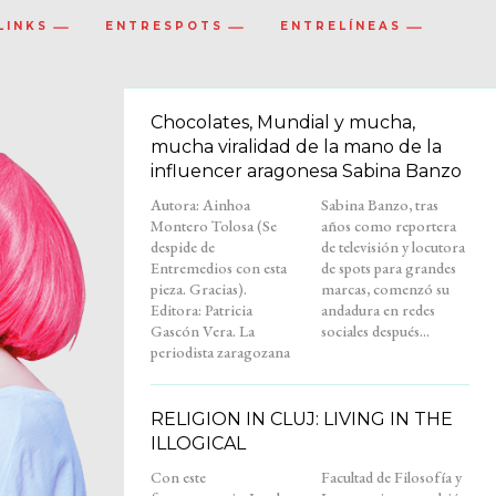
LINKS
ENTRESPOTS
ENTRELÍNEAS
Chocolates, Mundial y mucha,
mucha viralidad de la mano de la
influencer aragonesa Sabina Banzo
Autora: Ainhoa
Sabina Banzo, tras
Montero Tolosa (Se
años como reportera
despide de
de televisión y locutora
Entremedios con esta
de spots para grandes
pieza. Gracias).
marcas, comenzó su
Editora: Patricia
andadura en redes
Gascón Vera. La
sociales después...
periodista zaragozana
RELIGION IN CLUJ: LIVING IN THE
ILLOGICAL
Con este
Facultad de Filosofía y