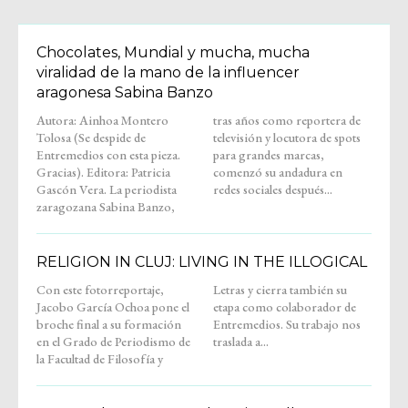
Chocolates, Mundial y mucha, mucha
viralidad de la mano de la influencer
aragonesa Sabina Banzo
Autora: Ainhoa Montero
tras años como reportera de
Tolosa (Se despide de
televisión y locutora de spots
Entremedios con esta pieza.
para grandes marcas,
Gracias). Editora: Patricia
comenzó su andadura en
Gascón Vera. La periodista
redes sociales después...
zaragozana Sabina Banzo,
RELIGION IN CLUJ: LIVING IN THE ILLOGICAL
Con este fotorreportaje,
Letras y cierra también su
Jacobo García Ochoa pone el
etapa como colaborador de
broche final a su formación
Entremedios. Su trabajo nos
en el Grado de Periodismo de
traslada a...
la Facultad de Filosofía y