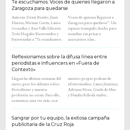
Te escuchamos. Voces de quienes llegaron a
Zaragoza para quedarse
Autoría: Denis Benito, Juan
Voces de quienes llegaron a
Huerta, Miriam Gavín, Laura
Zaragoza para quedarse”. Un
González y Ana Valle Edición:
espacio tranquilo, hecho para
Toñi Nogales Bienvenidos y
escuchar sin prisas y
bienvenidas a “Te escuchamos.
acercarnos a las...
Reflexionamos sobre la difusa línea entre
periodistas e influencers en «Fuera de
Contexto»
Llegan las últimas semanas del
nuestro propio podcast de
curso, pero los debates sobre
#Entremedios. Laura Jiménez,
Periodismo y nuestra
Adriana Pérez, Gisela de Mur
profesión no cesan. Para ello,
y Natalia Rébola vuelve...
contamos, una vez más, con
Sangrar por tu equipo, la exitosa campaña
publicitaria de la Cruz Roja