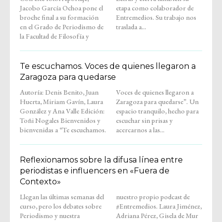
Jacobo García Ochoa pone el
etapa como colaborador de
broche final a su formación
Entremedios. Su trabajo nos
en el Grado de Periodismo de
traslada a...
la Facultad de Filosofía y
Te escuchamos. Voces de quienes llegaron a
Zaragoza para quedarse
Autoría: Denis Benito, Juan
Voces de quienes llegaron a
Huerta, Miriam Gavín, Laura
Zaragoza para quedarse”. Un
González y Ana Valle Edición:
espacio tranquilo, hecho para
Toñi Nogales Bienvenidos y
escuchar sin prisas y
bienvenidas a “Te escuchamos.
acercarnos a las...
Reflexionamos sobre la difusa línea entre
periodistas e influencers en «Fuera de
Contexto»
Llegan las últimas semanas del
nuestro propio podcast de
curso, pero los debates sobre
#Entremedios. Laura Jiménez,
Periodismo y nuestra
Adriana Pérez, Gisela de Mur