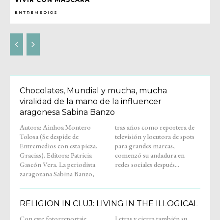
ENTREMEDIOS
Chocolates, Mundial y mucha, mucha
viralidad de la mano de la influencer
aragonesa Sabina Banzo
Autora: Ainhoa Montero
tras años como reportera de
Tolosa (Se despide de
televisión y locutora de spots
Entremedios con esta pieza.
para grandes marcas,
Gracias). Editora: Patricia
comenzó su andadura en
Gascón Vera. La periodista
redes sociales después...
zaragozana Sabina Banzo,
RELIGION IN CLUJ: LIVING IN THE ILLOGICAL
Con este fotorreportaje,
Letras y cierra también su