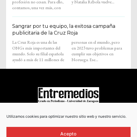
profesión no cesan. Para ello,
y Natalia Rébola vuelve...
contamos, una vez más, con
Sangrar por tu equipo, la exitosa campaña
publicitaria de la Cruz Roja
La Cruz Roja es una de las
personas en el mundo, pero
ONGs más importantes del
en 2023 tuvo problemas para
mundo. Solo su filial española
cumplir sus objetivos en
ayudó a más de 11 millones de
Noruega. Ese...
COPYRIGHT © 2022
Utilizamos cookies para optimizar nuestro sitio web y nuestro servicio.
Acepto