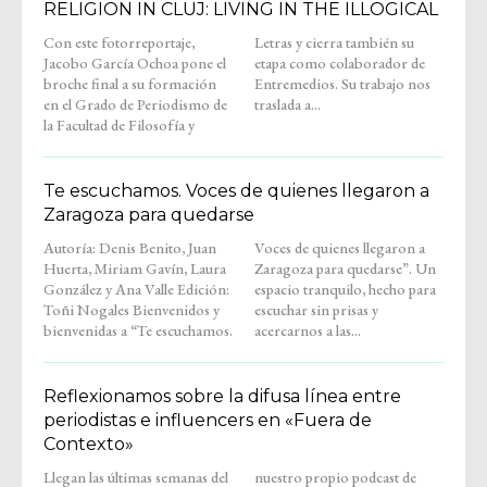
RELIGION IN CLUJ: LIVING IN THE ILLOGICAL
Con este fotorreportaje,
Letras y cierra también su
Jacobo García Ochoa pone el
etapa como colaborador de
broche final a su formación
Entremedios. Su trabajo nos
en el Grado de Periodismo de
traslada a...
la Facultad de Filosofía y
Te escuchamos. Voces de quienes llegaron a
Zaragoza para quedarse
Autoría: Denis Benito, Juan
Voces de quienes llegaron a
Huerta, Miriam Gavín, Laura
Zaragoza para quedarse”. Un
González y Ana Valle Edición:
espacio tranquilo, hecho para
Toñi Nogales Bienvenidos y
escuchar sin prisas y
bienvenidas a “Te escuchamos.
acercarnos a las...
Reflexionamos sobre la difusa línea entre
periodistas e influencers en «Fuera de
Contexto»
Llegan las últimas semanas del
nuestro propio podcast de