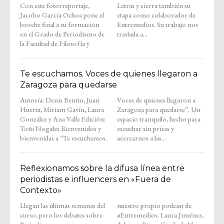
Con este fotorreportaje,
Letras y cierra también su
Jacobo García Ochoa pone el
etapa como colaborador de
broche final a su formación
Entremedios. Su trabajo nos
en el Grado de Periodismo de
traslada a...
la Facultad de Filosofía y
Te escuchamos. Voces de quienes llegaron a
Zaragoza para quedarse
Autoría: Denis Benito, Juan
Voces de quienes llegaron a
Huerta, Miriam Gavín, Laura
Zaragoza para quedarse”. Un
González y Ana Valle Edición:
espacio tranquilo, hecho para
Toñi Nogales Bienvenidos y
escuchar sin prisas y
bienvenidas a “Te escuchamos.
acercarnos a las...
Reflexionamos sobre la difusa línea entre
periodistas e influencers en «Fuera de
Contexto»
Llegan las últimas semanas del
nuestro propio podcast de
curso, pero los debates sobre
#Entremedios. Laura Jiménez,