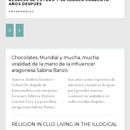
AÑOS DESPUÉS
ENTREMEDIOS
Chocolates, Mundial y mucha, mucha
viralidad de la mano de la influencer
aragonesa Sabina Banzo
Autora: Ainhoa Montero
tras años como reportera de
Tolosa (Se despide de
televisión y locutora de spots
Entremedios con esta pieza.
para grandes marcas,
Gracias). Editora: Patricia
comenzó su andadura en
Gascón Vera. La periodista
redes sociales después...
zaragozana Sabina Banzo,
RELIGION IN CLUJ: LIVING IN THE ILLOGICAL