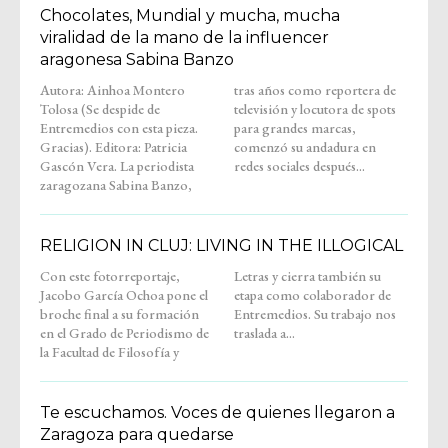
Chocolates, Mundial y mucha, mucha
viralidad de la mano de la influencer
aragonesa Sabina Banzo
Autora: Ainhoa Montero
tras años como reportera de
Tolosa (Se despide de
televisión y locutora de spots
Entremedios con esta pieza.
para grandes marcas,
Gracias). Editora: Patricia
comenzó su andadura en
Gascón Vera. La periodista
redes sociales después...
zaragozana Sabina Banzo,
RELIGION IN CLUJ: LIVING IN THE ILLOGICAL
Con este fotorreportaje,
Letras y cierra también su
Jacobo García Ochoa pone el
etapa como colaborador de
broche final a su formación
Entremedios. Su trabajo nos
en el Grado de Periodismo de
traslada a...
la Facultad de Filosofía y
Te escuchamos. Voces de quienes llegaron a
Zaragoza para quedarse