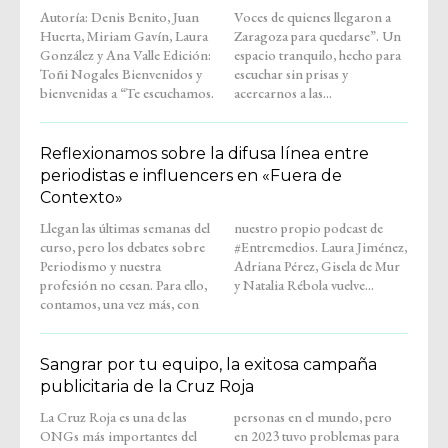
Autoría: Denis Benito, Juan
Voces de quienes llegaron a
Huerta, Miriam Gavín, Laura
Zaragoza para quedarse”. Un
González y Ana Valle Edición:
espacio tranquilo, hecho para
Toñi Nogales Bienvenidos y
escuchar sin prisas y
bienvenidas a “Te escuchamos.
acercarnos a las...
Reflexionamos sobre la difusa línea entre
periodistas e influencers en «Fuera de
Contexto»
Llegan las últimas semanas del
nuestro propio podcast de
curso, pero los debates sobre
#Entremedios. Laura Jiménez,
Periodismo y nuestra
Adriana Pérez, Gisela de Mur
profesión no cesan. Para ello,
y Natalia Rébola vuelve...
contamos, una vez más, con
Sangrar por tu equipo, la exitosa campaña
publicitaria de la Cruz Roja
La Cruz Roja es una de las
personas en el mundo, pero
ONGs más importantes del
en 2023 tuvo problemas para