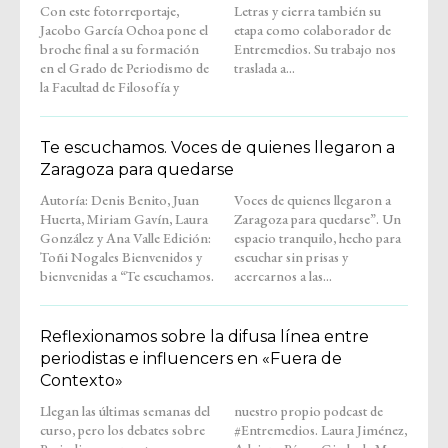
Con este fotorreportaje,
Letras y cierra también su
Jacobo García Ochoa pone el
etapa como colaborador de
broche final a su formación
Entremedios. Su trabajo nos
en el Grado de Periodismo de
traslada a...
la Facultad de Filosofía y
Te escuchamos. Voces de quienes llegaron a
Zaragoza para quedarse
Autoría: Denis Benito, Juan
Voces de quienes llegaron a
Huerta, Miriam Gavín, Laura
Zaragoza para quedarse”. Un
González y Ana Valle Edición:
espacio tranquilo, hecho para
Toñi Nogales Bienvenidos y
escuchar sin prisas y
bienvenidas a “Te escuchamos.
acercarnos a las...
Reflexionamos sobre la difusa línea entre
periodistas e influencers en «Fuera de
Contexto»
Llegan las últimas semanas del
nuestro propio podcast de
curso, pero los debates sobre
#Entremedios. Laura Jiménez,