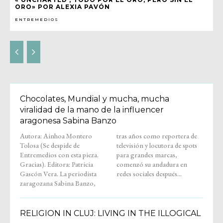
ORO» POR ALEXIA PAVÓN
ENTREMEDIOS
Chocolates, Mundial y mucha, mucha
viralidad de la mano de la influencer
aragonesa Sabina Banzo
Autora: Ainhoa Montero
tras años como reportera de
Tolosa (Se despide de
televisión y locutora de spots
Entremedios con esta pieza.
para grandes marcas,
Gracias). Editora: Patricia
comenzó su andadura en
Gascón Vera. La periodista
redes sociales después...
zaragozana Sabina Banzo,
RELIGION IN CLUJ: LIVING IN THE ILLOGICAL